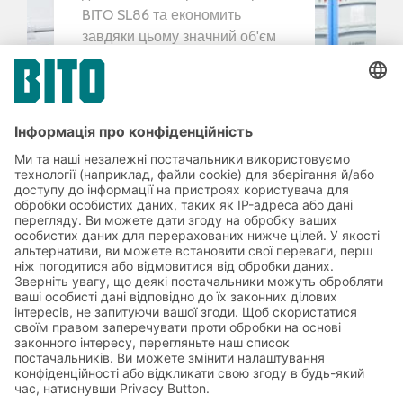
BITO SL86 та економить
завдяки цьому значний об'єм
складської площі.
НАШІ РІШЕННЯ
Ми змогли переконати Вас?
Тоді будемо раді Вашому запиту:
+380 67 395 32 62
ВІДІСЛАТИ ЗАПИТ