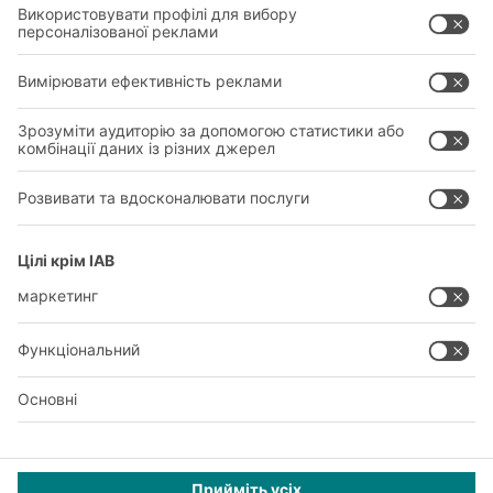
ПРАВОВИЙ
ПОЛІТИКА КОНФІДЕНЦІЙНОСТІ
КОНТАКТИ ГОЛОВНОГО ОФІСУ
НАЛАШТУВАННЯ ПРИВАТНОСТІ
SOCIAL MEDIA
Ексклюзивна пропозиція для клієнтів з промисловості,
торгівлі, комерції та незалежних професій для фрілансу,
професійного та комерційного використання.
© 2026 BITO-Lagertechnik Bittmann GmbH |
Design & Realization
+ |
LOUIS
INTERNET