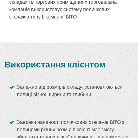
складах і в торгових приміщеннях торговельна
компанія використовує систему поличкових
стелажів типу L компанії BITO
Використання клієнтом
Залежно від розмірів складу, установлюються
полиці різної ширини та глибини
Завдяки наявності поличкових стелажів BITO з
полицями різних розмірів клієнт має змогу
зберігати товари різної величини – від намету до