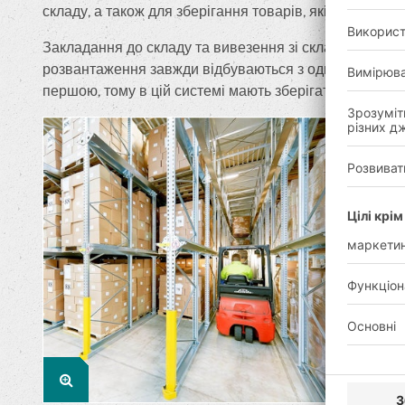
складу, а також для зберігання товарів, які довгий ча
Закладання до складу та вивезення зі складу викону
розвантаження завжди відбуваються з одного боку. 
першою, тому в цій системі мають зберігатися товари