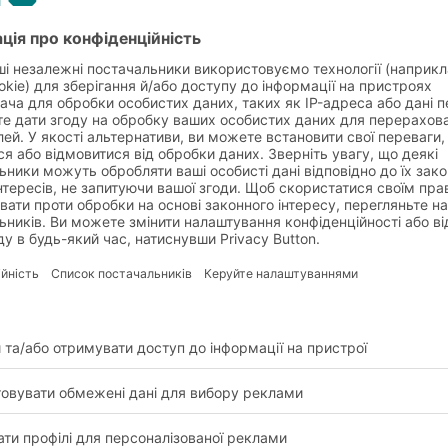
ня палет у декількох каналах, розташованих один поряд з о
на встановлені з обох боків наскрізні накладні рейки. Таким
х кількостей однакових позицій, для товарів, які легко дефо
изької оборотності. Крім того, ця система стелажів ідеальна