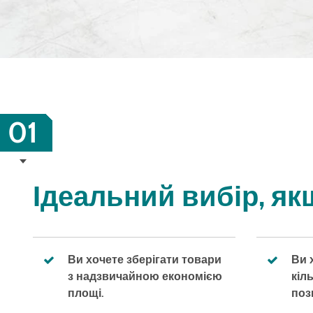
01
Ідеальний вибір, якщ
Ви хочете зберігати товари
Ви 
з надзвичайною економією
кіл
площі.
поз