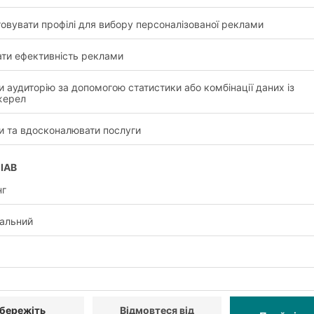
с перебувають на стелажі.
ються за допомогою підйомного пристрою, який заїжджає у 
За принципом LIFO (останнім прийшов — першим вийшов) па
, для зберігання яких необов'язково мати безпосередній дос
В'їзний стелаж BITO
, якщо його порівнювати з
гравіта
переваги, але система гравітаційних стелажів може вико
завантажується, а на протилежному виймається. За пр
той вантаж, що був закладений першим, виймається пе