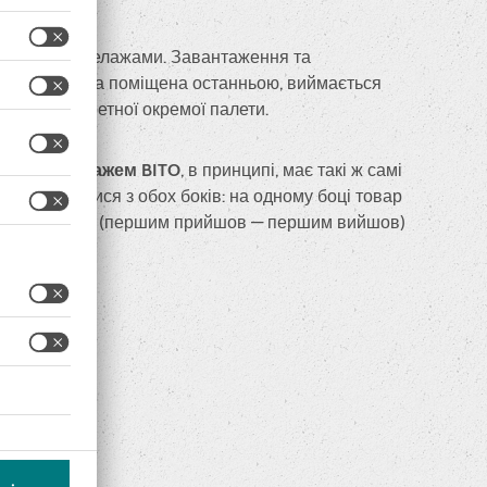
прохід між стелажами. Завантаження та
лета, що була поміщена останньою, виймається
туп до конкретної окремої палети.
ційним стелажем BITO
, в принципі, має такі ж самі
ристовуватися з обох боків: на одному боці товар
инципом FIFO (першим прийшов — першим вийшов)
ршим.