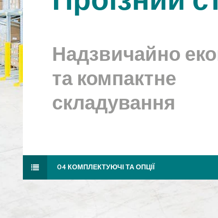
Надзвичайно ек
та компактне
складування
04 КОМПЛЕКТУЮЧІ ТА ОПЦІЇ