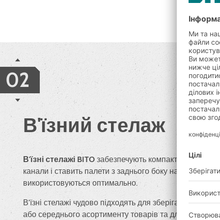
02
В'їзний стелаж
В'їзні стелажі BITO
забезпечують компактне зберіган
канали і ставить палети з заднього боку на передній 
використовуються оптимально.
В'їзні стелажі чудово підходять для зберігання велики
або середнього асортименту товарів та для товарів н