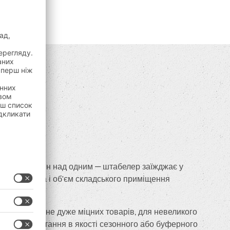
дним або один над одним — штабелер заїжджає у
 чином, площа і об'єм складського приміщення
рмуються, та не дуже міцних товарів, для невеликого
 для використання в якості сезонного або буферного