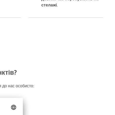
стелажі.
нктів?
 до нас особисто: