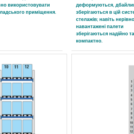
но використовувати
деформуються, дбайли
кладського приміщення.
зберігаються в цій сист
стелажів; навіть нерівн
навантажені палети
зберігаються надійно т
компактно.