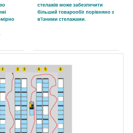
во
стелажів може забезпечити
емі
більший товарообіг порівняно з
омірно
в'їзними стелажами.
а