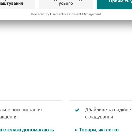
альне використання
Дбайливе та надійне
міщення
складування
ні стелажі допомагають
» Товари, які легко