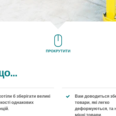
ПРОКРУТИТИ
о...
хотіли б зберігати великі
Вам доводиться збе
ькості однакових
товари, які легко
ицій.
деформуються, та 
міцні товари.