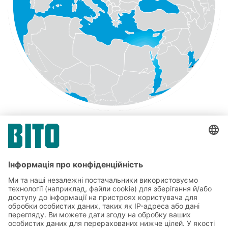
Ми працюємо для Вас по всьому світу. Бездоганний
сервіс BITO доступний для Вас, де б Ви не знаходились.
Ми дотримуємося своєї обіцянки бути поруч з Вами — і
за межами Німеччини також. Не тільки в Європі, а й по
всьому світу компанія BITO, її 17 дочірніх компаній та
численні компетентні торгові партнери завжди поряд.
Отримайте консультацію від кваліфікованих
представників наших команд на місцях зрозумілою для
Вас мовою або дозвольте направити Вас