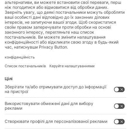
безпосередньо до потрібної контактної особи. Наші
співробітники та партнери будуть раді привітати Вас в
одному з наших філіалів або завітати до Вас особисто.
Більше інформації про всі наші відділення Ви знайдете
тут:
Підприємства та філіали по всьому світу
РІШЕННЯ
СИСТЕМИ
ГАЛУЗІ
НОВІ ПРОДУКТИ
ОБСЛУГОВУВАННЯ
КОНСУЛЬТАЦІЇ ТА ПОСЛУГИ