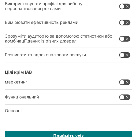
ПРАВОВИЙ
ПОЛІТИКА КОНФІДЕНЦІЙНОСТІ
КОНТАКТИ ГОЛОВНОГО ОФІСУ
НАЛАШТУВАННЯ ПРИВАТНОСТІ
SOCIAL MEDIA
Ексклюзивна пропозиція для клієнтів з промисловості,
торгівлі, комерції та незалежних професій для фрілансу,
професійного та комерційного використання.
© 2026 BITO-Lagertechnik Bittmann GmbH |
Design & Realization
+ |
LOUIS
INTERNET