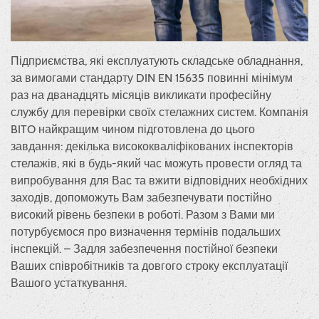
Підприємства, які експлуатують складське обладнання,
за вимогами стандарту DIN EN 15635 повинні мінімум
раз на дванадцять місяців викликати професійну
службу для перевірки своїх стелажних систем. Компанія
BITO найкращим чином підготовлена до цього
завдання: декілька висококваліфікованих інспекторів
стелажів, які в будь-який час можуть провести огляд та
випробування для Вас та вжити відповідних необхідних
заходів, допоможуть Вам забезпечувати постійно
високий рівень безпеки в роботі. Разом з Вами ми
потурбуємося про визначення термінів подальших
інспекцій. – Задля забезпечення постійної безпеки
Ваших співробітників та довгого строку експлуатації
Вашого устаткування.