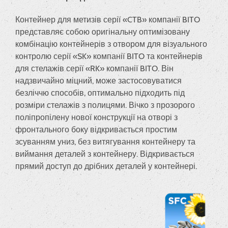
Контейнер для метизів серії «CTB» компанії BITO
представляє собою оригінальну оптимізовану
комбінацію контейнерів з отвором для візуального
контролю серії «SK» компанії BITO та контейнерів
для стелажів серії «RK» компанії BITO. Він
надзвичайно міцний, може застосовуватися
безліччю способів, оптимально підходить під
розміри стелажів з полицями. Вічко з прозорого
поліпропілену нової конструкції на отворі з
фронтального боку відкривається простим
зсуванням униз, без витягування контейнеру та
виймання деталей з контейнеру. Відкривається
прямий доступ до дрібних деталей у контейнері.