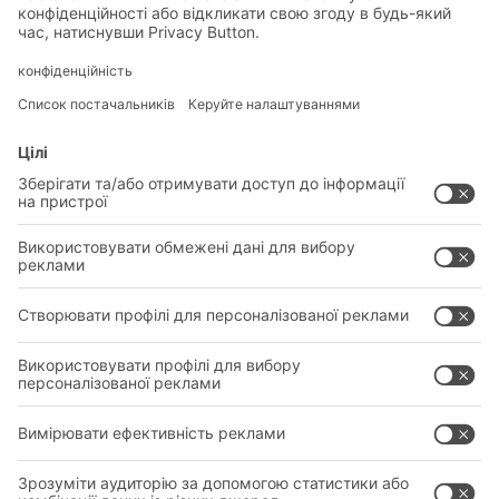
Запобіжні дуги та ручки для перенесення
» Запобіжні дуги — кріпильні засоби, які
запобігають неумисному витягуванню
контейнерів з полиці, можна придбати як
комплектуючі.
Ми змогли переконати Вас?
Тоді будемо раді Вашому запиту:
+380 67 395 32 62