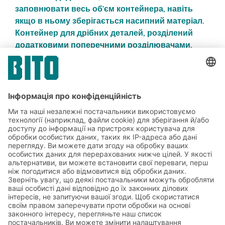
заповнювати весь об'єм контейнера, навіть
якщо в ньому зберігається насипний матеріал.
Контейнер для дрібних деталей, розділений
додатковими поперечними розділювачами,
дуже легко наповнюється, він ідеально
підходить для застосування в системі «Kanban»
з одним контейнером.