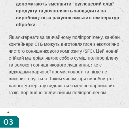
допомагають зменшити “вуглецевий слід”
продукту та дозволяють заощадити на
виробництві за рахунок низьких температур
обробки
Як альтернатива звичайному поліпропілену, канбан
контейнери CTB можуть виготовлятися з екологічно
чистого соняшникового композиту (SFC). Цей новий
стійкий матеріал являє собою суміш поліпропілену
та волокон соняшникового лушпиння, яке є
відходами харчової промисловості та нігде не
використовується. Таким чином, при виробництві
даного матеріалу виділяється менше парникових
газів, порівняно зі звичайним поліпропіленом.
03