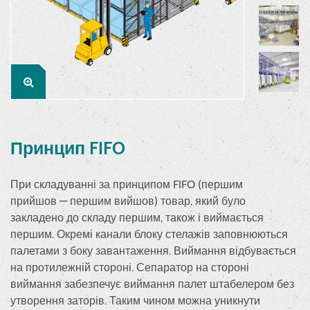
Принцип FIFO
При складуванні за принципом FIFO (першим
прийшов — першим вийшов) товар, який було
закладено до складу першим, також і виймається
першим. Окремі канали блоку стелажів заповнюються
палетами з боку завантаження. Виймання відбувається
на протилежній стороні. Сепаратор на стороні
виймання забезпечує виймання палет штабелером без
утворення заторів. Таким чином можна уникнути