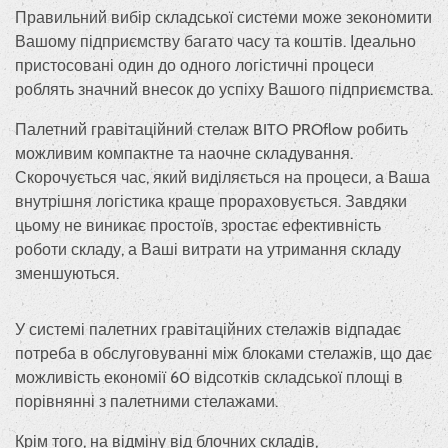
Правильний вибір складської системи може зекономити
Вашому підприємству багато часу та коштів. Ідеально
пристосовані один до одного логістичні процеси
роблять значний внесок до успіху Вашого підприємства.
Палетний гравітаційний стелаж BITO PROflow робить
можливим компактне та наочне складування.
Скорочується час, який виділяється на процеси, а Ваша
внутрішня логістика краще прораховується. Завдяки
цьому не виникає простоїв, зростає ефективність
роботи складу, а Ваші витрати на утримання складу
зменшуються.
У системі палетних гравітаційних стелажів відпадає
потреба в обслуговуванні між блоками стелажів, що дає
можливість економії 60 відсотків складської площі в
порівнянні з палетними стелажами.
Крім того, на відміну від блочних складів,