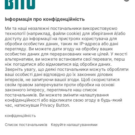
НАШІ РІШЕННЯ
Ми змогли переконати Вас?
Тоді будемо раді Вашому запиту:
+380 67 395 32 62
ВІДІСЛАТИ ЗАПИТ
РІШЕННЯ
СИСТЕМИ