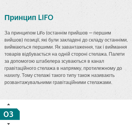
Принцип LIFO
За принципом LiFo (останнім прийшов — першим
вийшов) позиції, які були закладені до складу останніми,
виймаються першими. Як завантаження, так і виймання
товарів відбувається на одній стороні стелажа. Палети
за допомогою штабелера зсуваються в канал
гравітаційного стелажа в напрямку, протилежному до
нахилу. Тому стелажі такого типу також називають
розвантажувальними гравітаційними стелажами.
03