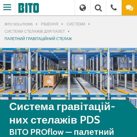
BITO SOLUTIONS
РІШЕННЯ
СИСТЕМИ
СИСТЕМИ СТЕЛАЖІВ ДЛЯ ПАЛЕТ
ПАЛЕТНИЙ ГРАВІТАЦІЙНИЙ СТЕЛАЖ
Система гра­ві­та­цій­
них стелажів PDS
BITO PROflow — палетний