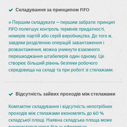
Складування за принципом FIFO
» Першим складувати — першим забрати: принцип
FIFO полегшує контроль термінів придатності,
номерів партій або серій виробництва. До того ж,
завдяки розділенню операцій завантаження і
розвантаження, можна уникнути взаємного
перешкоджання штабелерів один одному. Це
створює більший рівень безпеки робочого
середовища на складі та при роботі зі стелажами.
Відсутність зайвих проходів між стелажами
Компактне складування і відсутність непотрібних
проходів між стелажами економлять до 60 %
складської площі. Наявна складська площа може
використовуватися більш ефективно.