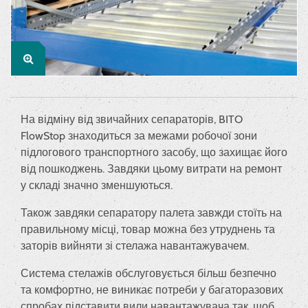
На відміну від звичайних сепараторів, BITO
FlowStop знаходиться за межами робочої зони
підлогового транспортного засобу, що захищає його
від пошкоджень. Завдяки цьому витрати на ремонт
у складі значно зменшуються.
Також завдяки сепаратору палета завжди стоїть на
правильному місці, товар можна без утруднень та
заторів вийняти зі стелажа навантажувачем.
Система стелажів обслуговується більш безпечно
та комфортно, не виникає потреби у багаторазових
спробах підставити вили навантажувача так, щоб