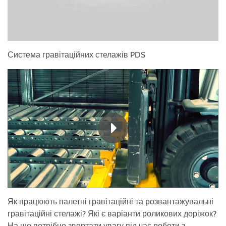
Система гравітаційних стелажів PDS
Як працюють палетні гравітаційні та розвантажувальні
гравітаційні стелажі? Які є варіанти роликових доріжок?
На що потрібно звертати увагу під час роботи з