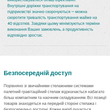
Внутрішні доріжки транспортування на
підприємстві значно скорочуються — можна
скоротити тривалість транспортування майже на
40 відсотків. Завдяки цьому мінімізуються терміни
виконання Ваших замовлень, а продуктивність
відповідно зростає.
Безпосередній доступ
Порівняно зі звичайними стелажними системами
палетний гравітаційний стелаж відзначається набагато
більш компактним та наочним складуванням. Всі позиції
товарів знаходяться на передній стороні стелажа і
безпосередньо доступні. Кожен виріб рухається