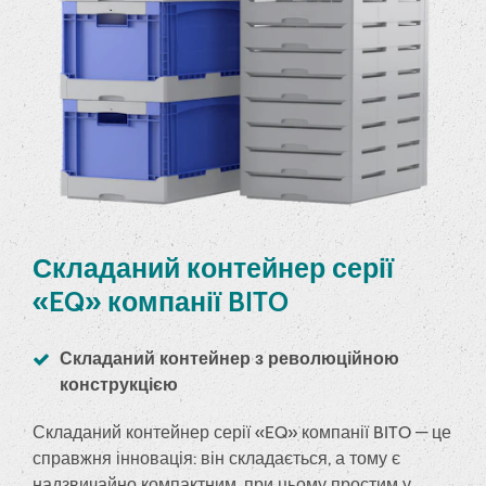
Складаний контейнер серії
«EQ» компанії BITO
Складаний контейнер з революційною
конструкцією
Складаний контейнер серії «EQ» компанії BITO — це
справжня інновація: він складається, а тому є
надзвичайно компактним, при цьому простим у