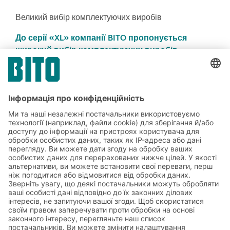
Великий вибір комплектуючих виробів
До серії «XL» компанії BITO пропонується
широкий вибір комплектуючих виробів.
Численні додаткові варіанти комплектації —
починаючи від вставного за допомогою
розподільників контейнера та закінчуючи
опорними та пилозахисними кришками — є
запорукою універсального застосування
контейнерів як для комплектування, так і в
якості складських контейнерів.
Захист та безпека
Додатково контейнер серії «XL» компанії BITO
може бути оснащений відкидною кришкою на
шарнірах. За бажанням кришку можна надійно