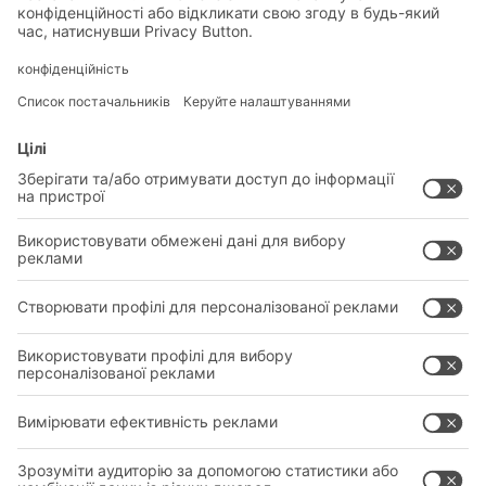
опломбувати одноразовими пломбами, які
захистять товар від несанкціонованого доступу
та можливих пошкоджень під час зберігання на
складі та транспортування. На замовлення
можна нанести номери або текст на пломби, що
полегшить контроль, або виготовити їх у різних
кольорах, кожен з яких буде означати певний
код.
Переваги та ефективність
складаних контейнерів серії
«EQ» компанії BITO