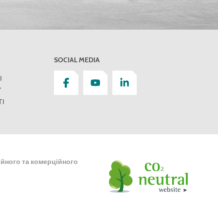
SOCIAL MEDIA
І
У
І
ійного та комерційного