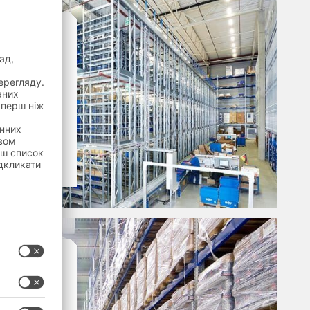
елажів
ного
BITO для
ах
елажів