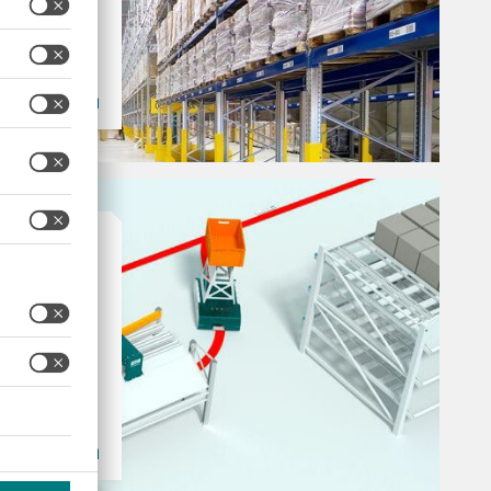
 на
ва­н­ня
в
оматично
тна