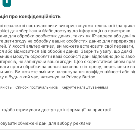
елажів та
Системи ст
для поштуч
зберігання
Складські системи 
товару не на палет
НАШІ РІШЕННЯ
Системи ст
для палет