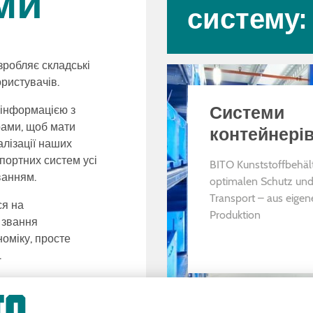
ми
систему:
зробляє складські
ористувачів.
Системи
 інформацією з
ами, щоб мати
контейнері
лізації наших
портних систем усі
BITO Kunststoffbehäl
ванням.
optimalen Schutz und
Transport – aus eigen
ся на
Produktion
 звання
номіку, просте
.
НАШІ РІШЕННЯ
рмування металу та
аційних методах