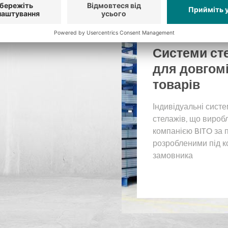
Системи ст
для довгом
товарів
Індивідуальні сист
стелажів, що вироб
компанією BITO за 
розробленими під к
замовника
НАШІ РІШЕННЯ