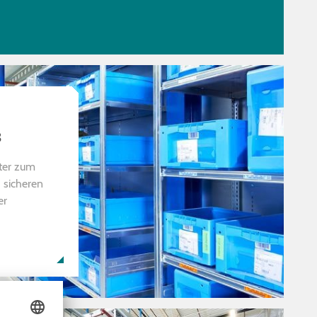
в
ter zum
 sicheren
er