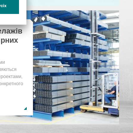
елажів
ірних
еми
ляються
проектами,
онкретного