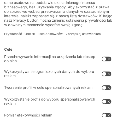
Ekskluzywne rabaty
Innowacje
Zapisz się do newslettera
Rozwiązania
Porady i usługi
Rozwiązania intralogistyczne
PROFESJONALNY MAGAZYN
Systemy pojemników
SYSTEMY MAGAZYNOWE
Systemy regałów
Pliki do pobrania
Systemy transportowe
Formularz kontaktowy
Nasze usługi
Firma
Śledź nas
O firmie
Nasza globalna sieć