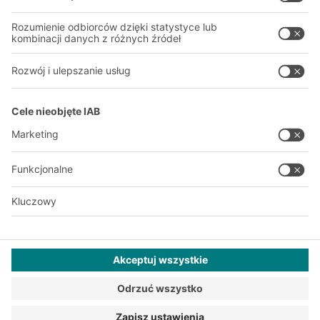
Nasze zakłady
A
BIT O
F
YOUR LIFE.
+48 22 666 22 20
© 2026 BITO-Lagertechnik Bittmann GmbH
Projektowanie i realizacja
+ | LOUIS
INTERNET
Ta oferta jest przeznaczona dla przemysłu, rzemiosła, handlu i
zawodów do użytku w niezależnej, profesjonalnej lub
komercyjnej działalności.
Ogólne Warunki Handlowe BITO Polska Sp. z o.o.
Ogólne Warunki Zakupów
Polityka Prywatności