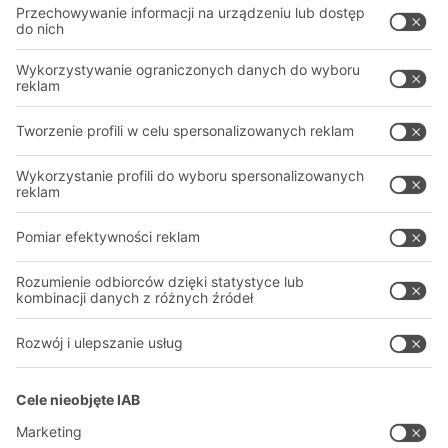
Rozwiązania intralogistyczne
PROFESJONALNY MAGAZYN
Systemy pojemników
SYSTEMY MAGAZYNOWE
Systemy regałów
Pliki do pobrania
Systemy transportowe
Formularz kontaktowy
Nasze usługi
Firma
Śledź nas
O firmie
Nasza globalna sieć
Nasze zakłady
A
BIT O
F
YOUR LIFE.