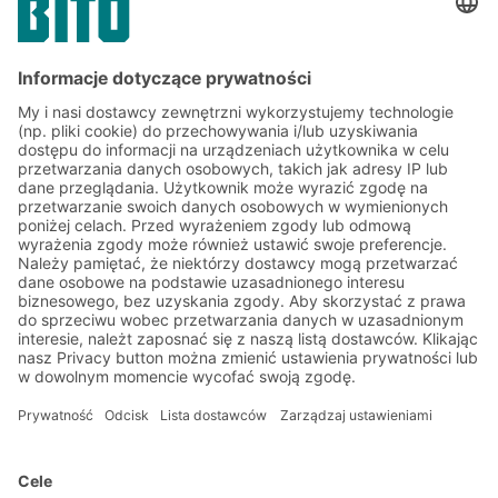
branży produkcji przemysłowej
Zapisz się do newslettera
BITO już teraz:
Aktualności magazynowe i
logistyczne
Ekskluzywne rabaty
Innowacje
Zapisz się do newslettera
Rozwiązania
Porady i usługi