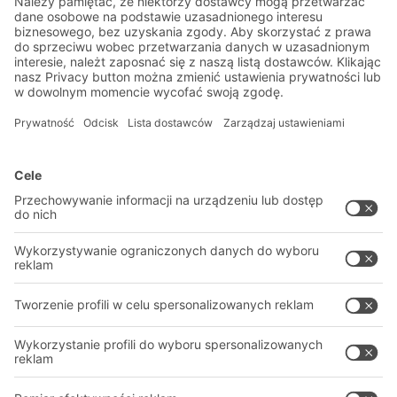
Ekskluzywne rabaty
Innowacje
Zapisz się do newslettera
Rozwiązania
Porady i usługi
Rozwiązania intralogistyczne
PROFESJONALNY MAGAZYN
Systemy pojemników
SYSTEMY MAGAZYNOWE
Systemy regałów
Pliki do pobrania
Systemy transportowe
Formularz kontaktowy
Nasze usługi
Firma
Śledź nas
O firmie
Nasza globalna sieć