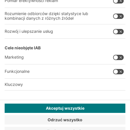
Nasze zakłady
A
BIT O
F
YOUR LIFE.
+48 22 666 22 20
© 2026 BITO-Lagertechnik Bittmann GmbH
Projektowanie i realizacja
+ | LOUIS
INTERNET
Ta oferta jest przeznaczona dla przemysłu, rzemiosła, handlu i
zawodów do użytku w niezależnej, profesjonalnej lub
komercyjnej działalności.
Ogólne Warunki Handlowe BITO Polska Sp. z o.o.
Ogólne Warunki Zakupów
Polityka Prywatności