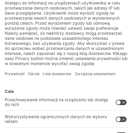
Zapisz się do newslettera
BITO już teraz:
Aktualności magazynowe i
logistyczne
Ekskluzywne rabaty
Innowacje
Zapisz się do newslettera
Rozwiązania
Porady i usługi
Rozwiązania intralogistyczne
PROFESJONALNY MAGAZYN
Systemy pojemników
SYSTEMY MAGAZYNOWE
Systemy regałów
Pliki do pobrania
Systemy transportowe
Formularz kontaktowy