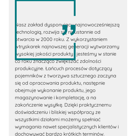
Nasz zakład dysponujący najnowocześniejszą
technologią, rozwija się nieustannie od
otwarcia w 2000 roku. Z wykorzystaniem
wtryskarek najnowszej generacji wytwarzamy
wysokiej jakości produkty i jesteśmy w stanie
co roku znacząco zwiększać zdolności
produkcyjne. Łańcuch procesów dotyczący
pojemników z tworzywa sztucznego zaczyna
się od opracowania produktu, następnie
obejmuje wykonanie produktu, jego
magazynowanie i kompletację, a na
zakończenie wysyłkę. Dzięki praktycznemu
doświadczeniu i bliskiej współpracy ze
wszystkimi działami możemy spełniać
wymagania nawet specjalistycznych klientów i
dochowywać bardzo krótkich terminów.