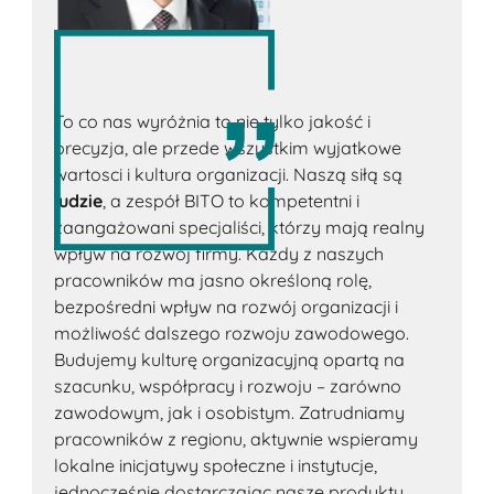
To co nas wyróżnia to nie tylko jakość i
precyzja, ale przede wszystkim wyjatkowe
wartosci i kultura organizacji. Naszą siłą są
ludzie
, a zespół BITO to kompetentni i
zaangażowani specjaliści, którzy mają realny
wpływ na rozwój firmy. Każdy z naszych
pracowników ma jasno określoną rolę,
bezpośredni wpływ na rozwój organizacji i
możliwość dalszego rozwoju zawodowego.
Budujemy kulturę organizacyjną opartą na
szacunku, współpracy i rozwoju – zarówno
zawodowym, jak i osobistym. Zatrudniamy
pracowników z regionu, aktywnie wspieramy
lokalne inicjatywy społeczne i instytucje,
jednocześnie dostarczając nasze produkty