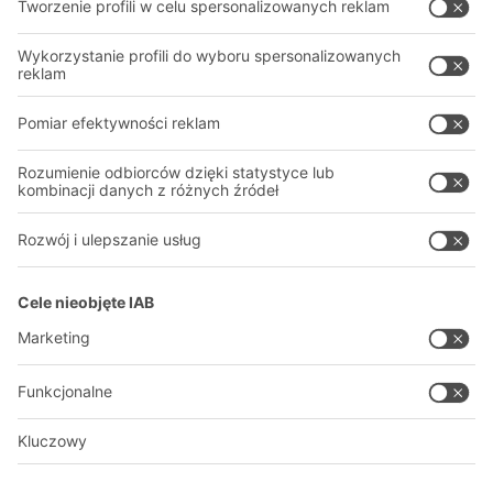
Nasze usługi
Firma
Śledź nas
O firmie
Nasza globalna sieć
Nasze zakłady
A
BIT O
F
YOUR LIFE.
+48 22 666 22 20
© 2026 BITO-Lagertechnik Bittmann GmbH
Projektowanie i realizacja
+ | LOUIS
INTERNET