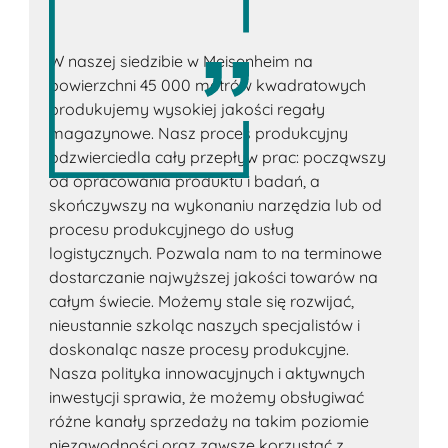
W naszej siedzibie w Meisenheim na
powierzchni 45 000 metrów kwadratowych
produkujemy wysokiej jakości regały
magazynowe. Nasz proces produkcyjny
odzwierciedla cały przepływ prac: począwszy
od opracowania produktu i badań, a
skończywszy na wykonaniu narzędzia lub od
procesu produkcyjnego do usług
logistycznych. Pozwala nam to na terminowe
dostarczanie najwyższej jakości towarów na
całym świecie. Możemy stale się rozwijać,
nieustannie szkoląc naszych specjalistów i
doskonaląc nasze procesy produkcyjne.
Nasza polityka innowacyjnych i aktywnych
inwestycji sprawia, że możemy obsługiwać
różne kanały sprzedaży na takim poziomie
niezawodności oraz zawsze korzystać z