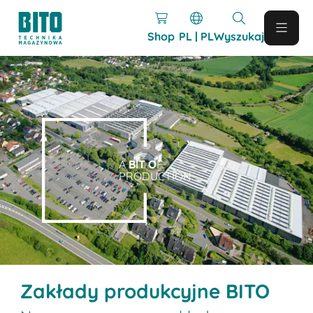
Shop
PL | PL
Wyszukaj
A
BIT O
F
PRODUCTION.
Zakłady produkcyjne BITO