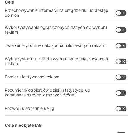
Rozwiązania
Porady i usługi
Rozwiązania intralogistyczne
PROFESJONALNY MAGAZYN
Systemy pojemników
SYSTEMY MAGAZYNOWE
Systemy regałów
Pliki do pobrania
Systemy transportowe
Formularz kontaktowy
Nasze usługi
Firma
Śledź nas
O firmie
Nasza globalna sieć
Nasze zakłady
A
BIT O
F
YOUR LIFE.