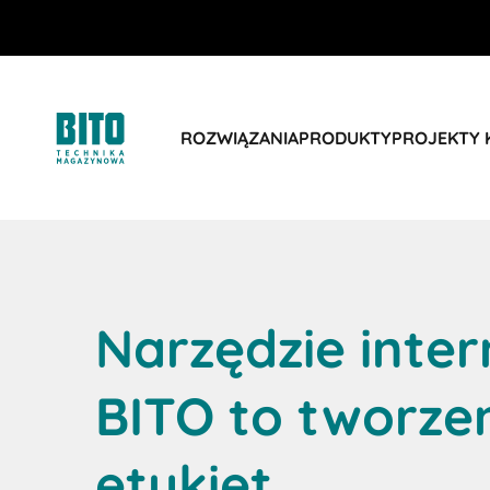
ROZWIĄZANIA
PRODUKTY
PROJEKTY 
Narzędzie inte
BITO to tworze
etykiet