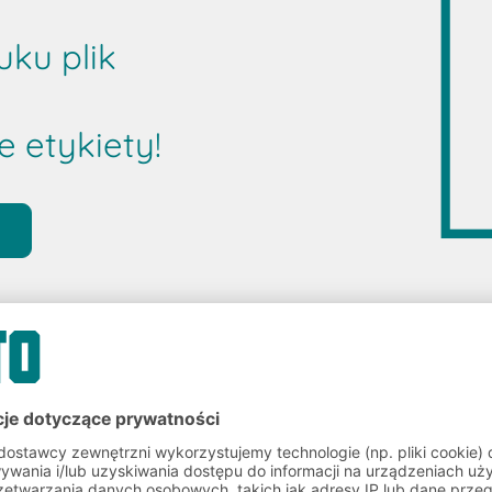
ku plik
 etykiety!
ie rozwiązań magazynowych i logistycznych.
Porady i usługi