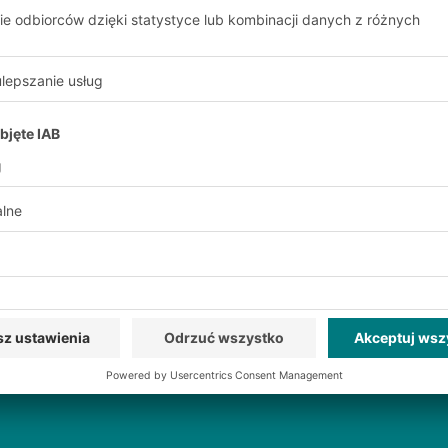
 BITO już teraz:
istyczne
Ekskluzywne rabaty