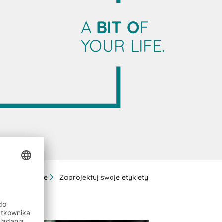
A
BIT O
F
YOUR LIFE.
Usługi cyfrowe
Zaprojektuj swoje etykiety