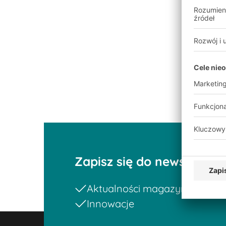
Krok 4:
Otwórz edytor etykiet
Zapisz się do newslettera
Aktualności magazynowe i log
Innowacje