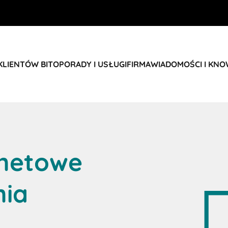
KLIENTÓW BITO
PORADY I USŁUGI
FIRMA
WIADOMOŚCI I KN
rnetowe
nia