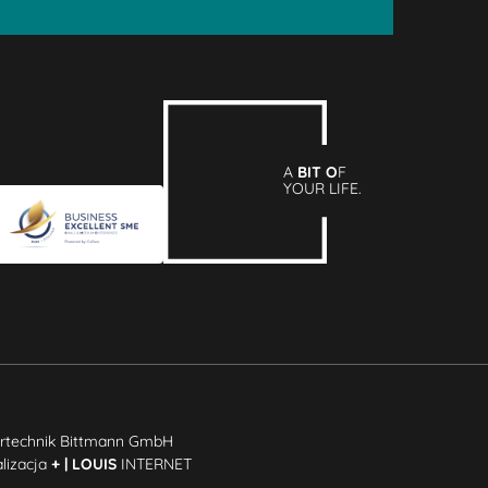
A
BIT O
F
YOUR LIFE.
rtechnik Bittmann GmbH
alizacja
+ | LOUIS
INTERNET