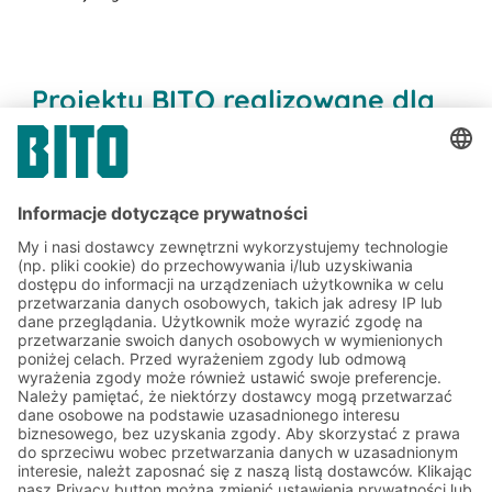
Projekty BITO realizowane dla
branż handlu elektronicznego i
detalicznego
Zapisz się do newslettera
BITO już teraz:
Aktualności magazynowe i
logistyczne
Ekskluzywne rabaty
Innowacje