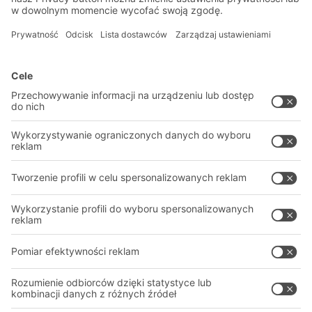
Zapisz się do newslettera
Rozwiązania
Porady i usługi
Rozwiązania intralogistyczne
PROFESJONALNY MAGAZYN
Systemy pojemników
SYSTEMY MAGAZYNOWE
Systemy regałów
Pliki do pobrania
Systemy transportowe
Formularz kontaktowy
Nasze usługi
Firma
Śledź nas
O firmie
Nasza globalna sieć
Nasze zakłady