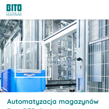
A
BIT O
F
WAREHOUSE
AUTOMATION.
Automatyzacja magazynów