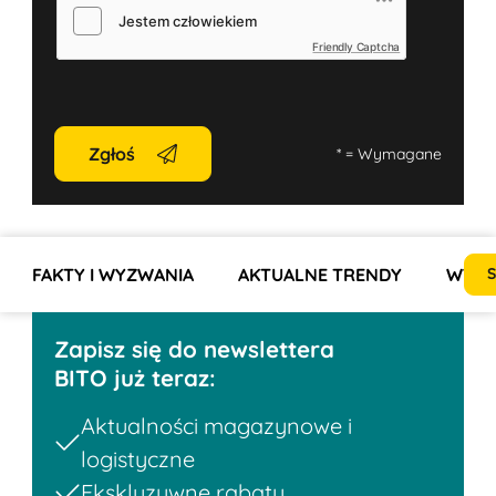
Friendly Captcha
Zgłoś
*
= Wymagane
FAKTY I WYZWANIA
AKTUALNE TRENDY
WYMA
S
Zapisz się do newslettera
BITO już teraz:
Aktualności magazynowe i
logistyczne
Ekskluzywne rabaty