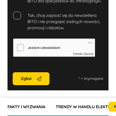
BITO dla specjalistów ds. intralogistyki.
Tak, chcę zapisać się do newslettera
BITO i nie przegapić żadnych nowości,
promocji i rabatów.
Friendly Captcha
Zgłoś
*
= Wymagane
FAKTY I WYZWANIA
TRENDY W HANDLU ELEKTRON
K