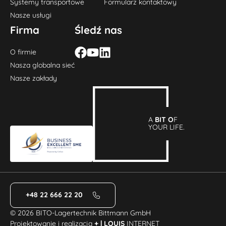
Systemy transportowe
Formularz kontaktowy
Nasze usługi
Firma
Śledź nas
O firmie
Nasza globalna sieć
Nasze zakłady
A
BIT O
F
YOUR LIFE.
+48 22 666 22 20
© 2026 BITO-Lagertechnik Bittmann GmbH
Projektowanie i realizacja
+ | LOUIS
INTERNET