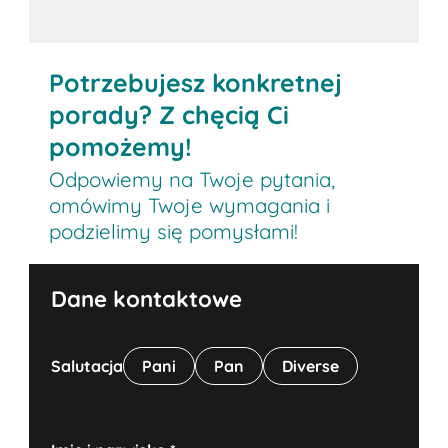
Potrzebujesz konkretnej
porady? Z chęcią Ci
pomożemy!
Odpowiemy na Twoje pytania,
omówimy Twoje wymagania i
podzielimy się pomysłami!
Dane kontaktowe
Salutacja
Pani
Pan
Diverse