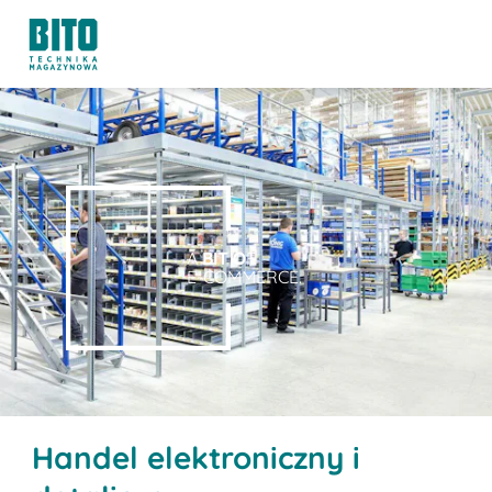
A
BIT O
F
E-COMMERCE.
Handel elektroniczny i