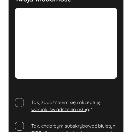
Tak, zapoznałem się i akceptuję
warunki świadczenia usług
.
*
Tak, chciałbym subskrybować biuletyn