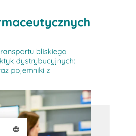
armaceutycznych
ransportu bliskiego
tyk dystrybucyjnych:
raz pojemniki z