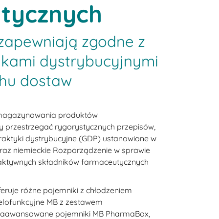
tycznych
zapewniają zgodne z
ykami dystrybucyjnymi
chu dostaw
i magazynowania produktów
 przestrzegać rygorystycznych przepisów,
praktyki dystrybucyjne (GDP) ustanowione w
 oraz niemieckie Rozporządzenie w sprawie
aktywnych składników farmaceutycznych
feruje różne pojemniki z chłodzeniem
elofunkcyjne MB z zestawem
 zaawansowane pojemniki MB PharmaBox,