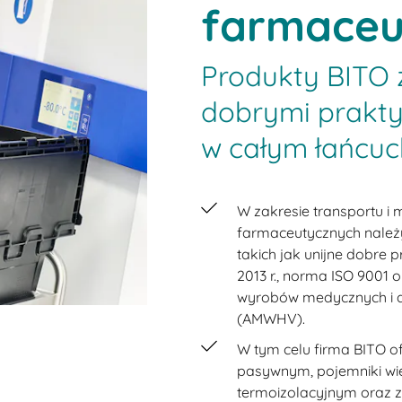
farmaceu
Produkty BITO 
dobrymi prakt
w całym łańcu
W zakresie transportu 
farmaceutycznych należy
takich jak unijne dobre 
2013 r., norma ISO 9001
wyrobów medycznych i 
(AMWHV).
W tym celu firma BITO o
pasywnym, pojemniki wi
termoizolacyjnym oraz