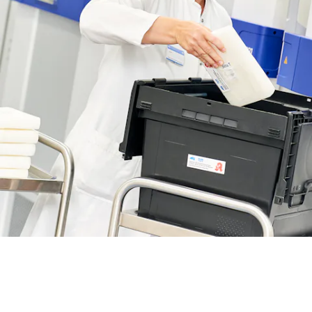
BIT O