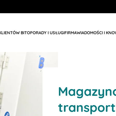
KLIENTÓW BITO
PORADY I USŁUGI
FIRMA
WIADOMOŚCI I KN
Magazyno
transpor