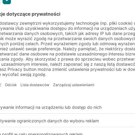
BITO PharmaBox
w użyciu w TU München