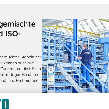
 gemischte
d ISO-
emischtes Stapeln der
er können auch auf
. Zudem sind die Höhen
ei niedrigen Behältern
ehälters. Ein Umstapeln
 Kanban-