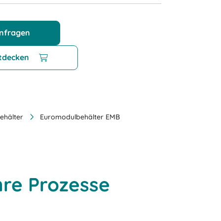
anfragen
tdecken
ehälter
Euromodulbehälter EMB
hre Prozesse