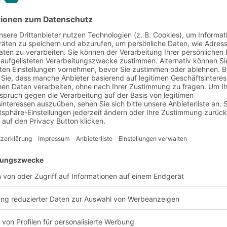
ht in Schrägboden-
tzt werden. Daher
n Kanban-Prozessen
bereichen.
Vorteile und Nutzen