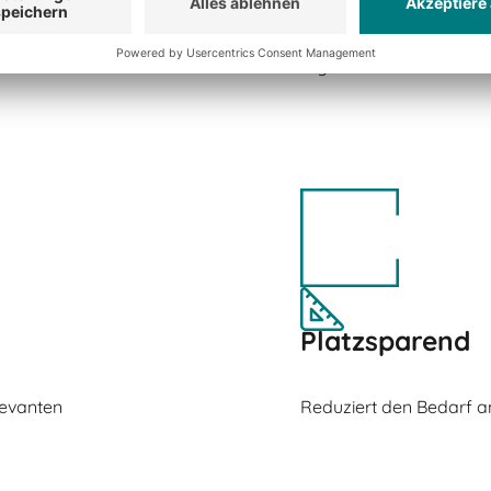
r ihre Langlebigkeit
Sie tragen zur Verbess
Ergonomie bei.
Platzsparend
levanten
Reduziert den Bedarf an