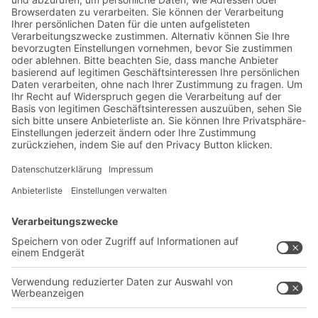
Jetzt beim BITO Newsletter
anmelden:
Lager- & Logistiknews
Exklusive Rabatte
Neuheiten
Newsletter abonnieren
Lösungen
Beratung & Service
Intralogistiklösungen
Kontaktformular
Behältersysteme
Regalsysteme