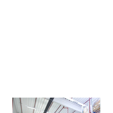
Steckregale
Reifenregale
Weitspannregale
Kragarmregale