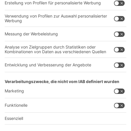
Transportsysteme
Dienstleistungen
Unternehmen
Follow us
Über uns
Standorte weltweit
Produktionsstandorte
A
BIT O
F
YOUR LIFE.
+43 (7224) 65 555-0
© 2026 BITO-Lagertechnik Bittmann GmbH
Design & Realisation
+ | LOUIS
INTERNET