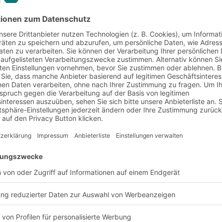
t skalieren. Z. B. können beim Auftreten von saisonalen Spitzen 
ibel anpassbar.
niger komplex, verständlicher und überschaubar
zesse eingebunden und können ihre kognitiven Fähigkeiten u
bei einem kleinen Sortiment, einer geringen Anzahl von Waren
nicht geplanten Expansion. Auch eine leicht vorzunehmende Te