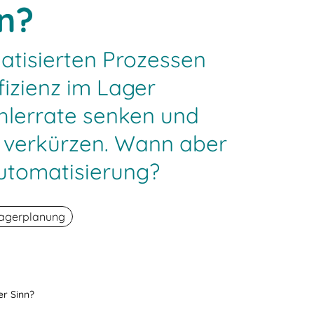
n?
matisierten Prozessen
ffizienz im Lager
ehlerrate senken und
n verkürzen. Wann aber
Automatisierung?
agerplanung
r Sinn?