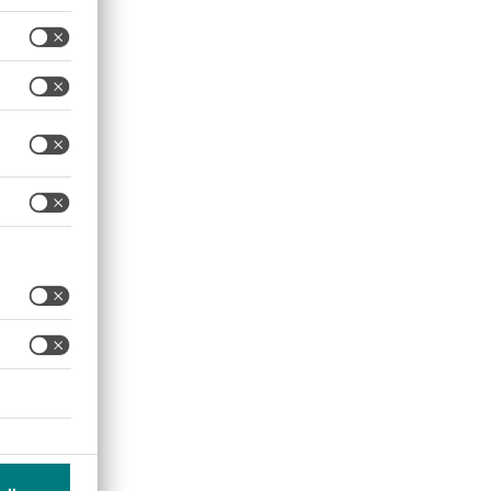
ächtigung des
er (24/7) günstiger zu