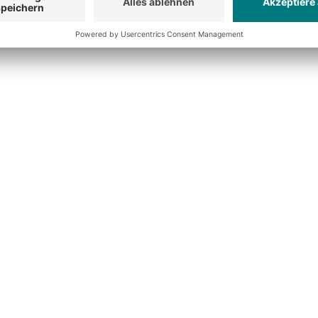
es Lager.
rt, um Kosten zu sparen, Arbeitszeiten zu verkürzen, die Sicher
usammenstellung zu minimieren und die Kundenzufriedenheit 
ringe Verfügbarkeit an (Fach-)Personal werden Automatikla
grad kann das Investment recht hoch sein. Durch die höhere 
Kosten kann sich das Automatiklager allerdings nach einiger 
rend des laufenden Anlagenbetriebs stellt eine besondere 
reibungsloser Übergang erfolgt, ist eine sorgfältige Planung n
mals nur durch Programmierer anpassen, die häufig nicht die 
 die flexible Anpassbarkeit auf geänderte Abläufe im Lager e
matischen Lagers ist oft schwierig. Die Anlage wird normaler
daher in der übrigen Zeit nicht ausgelastet. Dadurch wird die 