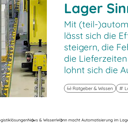
Lager Sin
Mit (teil-)auto
lässt sich die E
steigern, die F
die Lieferzeite
lohnt sich die 
Ratgeber & Wissen
L
ogistiklösungen
News & Wissen
Wann macht Automatisierung im Lage