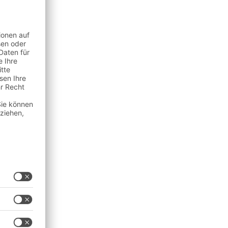
Leiharbeiter eingestellt
nd Praxiserfahrungen
, einer geringen
ilautomatisierung z. B.