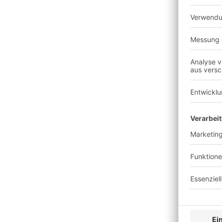
durch Förderanlagen ist 
sind beispielsweise die 
Lagerumschlags bzw. der 
häufigere Fehler beispi
Ein Automatiklager ist b