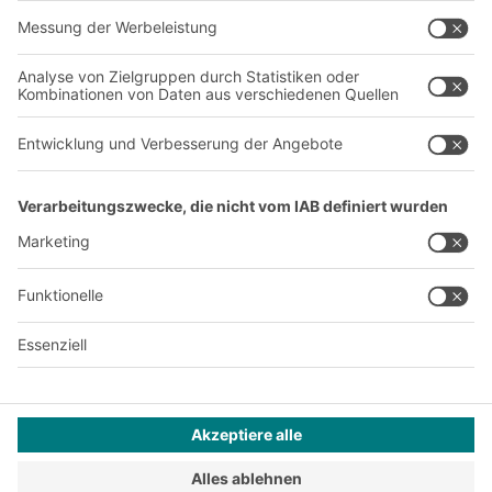
Über uns
Standorte weltweit
Produktionsstandorte
A
BIT O
F
YOUR LIFE.
+43 (7224) 65 555-0
© 2026 BITO-Lagertechnik Bittmann GmbH
Design & Realisation
+ | LOUIS
INTERNET
Dieses Angebot ist für Industrie, Handwerk, Handel und die
freien Berufe zur Verwendung in der selbstständigen,
beruflichen oder gewerblichen Tätigkeit bestimmt.