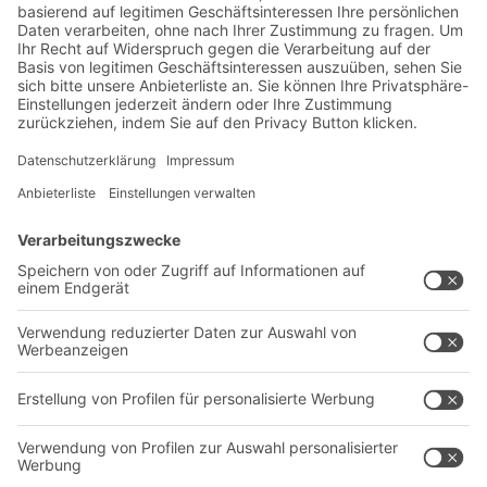
Lager- & Logistiknews
Exklusive Rabatte
Neuheiten
Newsletter abonnieren
Lösungen
Beratung & Service
Intralogistiklösungen
Kontaktformular
Behältersysteme
Regalsysteme
Transportsysteme
Dienstleistungen
Unternehmen
Follow us