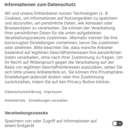
Jetzt beim BITO Newsletter
anmelden:
Lager- & Logistiknews
Exklusive Rabatte
Neuheiten
Newsletter abonnieren
Lösungen
Beratung & Service