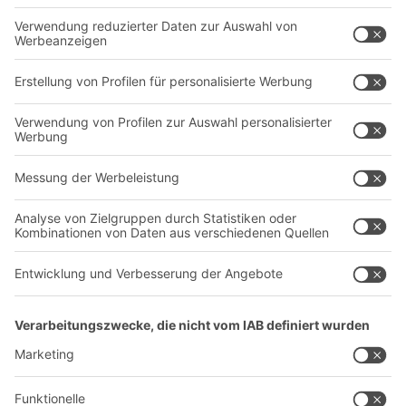
Intralogistiklösungen
Kontaktformular
Behältersysteme
Regalsysteme
Transportsysteme
Dienstleistungen
Unternehmen
Follow us
Über uns
Standorte weltweit
Produktionsstandorte
A
BIT O
F
YOUR LIFE.