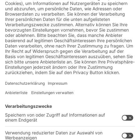
Jetzt beim BITO Newsletter
anmelden:
Lager- & Logistiknews
Exklusive Rabatte
Neuheiten
Newsletter abonnieren
Lösungen
Beratung & Service
Intralogistiklösungen
Kontaktformular
Behältersysteme