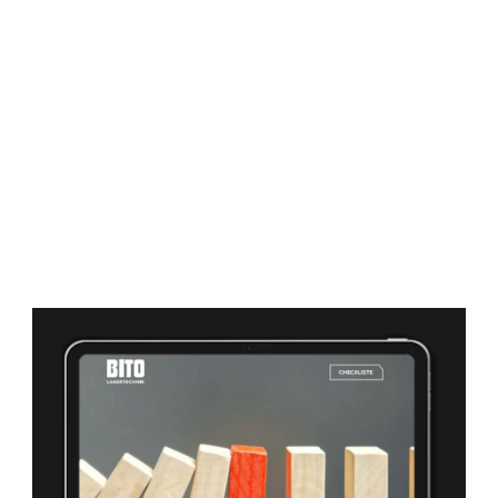
Inventurdifferenzen minimieren und
Fehlladungen unterbinden.
Bestandsgenauigkeit erhöhen.
Out-of-Stock-Situationen verhindern und die
Qualität der Warenbereitstellung steigern.
Energiesparpotenziale aufdecken.
Den Einsatz von Flurfahrzeugen optimieren.
Kommunikationsaufwand durch
Umstellung auf elektronischen
Datenaustausch (EDI) reduzieren, evtl. LVS
einführen.