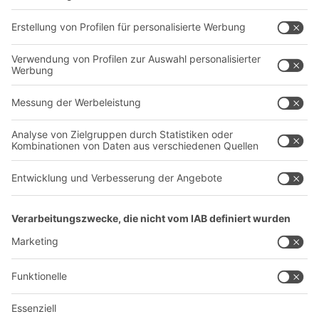
Regalsysteme
Transportsysteme
Dienstleistungen
Unternehmen
Follow us
Über uns
Standorte weltweit
Produktionsstandorte
A
BIT O
F
YOUR LIFE.
+43 (7224) 65 555-0
© 2026 BITO-Lagertechnik Bittmann GmbH