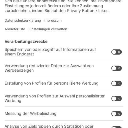
Neuheiten
Newsletter abonnieren
Lösungen
Beratung & Service
Intralogistiklösungen
Kontaktformular
Behältersysteme
Regalsysteme
Transportsysteme
Dienstleistungen
Unternehmen
Follow us
Über uns
Standorte weltweit
Produktionsstandorte