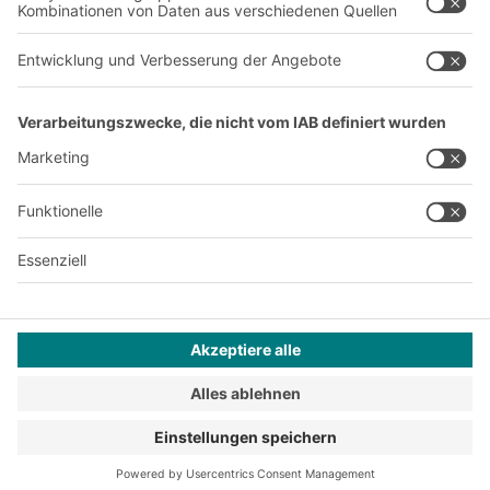
A
BIT O
F
YOUR LIFE.
+43 (7224) 65 555-0
© 2026 BITO-Lagertechnik Bittmann GmbH
Design & Realisation
+ | LOUIS
INTERNET
Dieses Angebot ist für Industrie, Handwerk, Handel und die
freien Berufe zur Verwendung in der selbstständigen,
beruflichen oder gewerblichen Tätigkeit bestimmt.
Montagebedingungen
Impressum
Datenschutz
AGB
Privatsphäre-Einstellungen