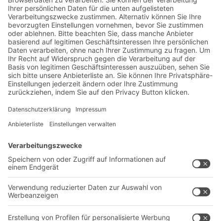
Jetzt beim BITO Newsletter
anmelden:
Lager- & Logistiknews
Exklusive Rabatte
Neuheiten
Newsletter abonnieren
Lösungen
Beratung & Service
Intralogistiklösungen
Kontaktformular
Behältersysteme
Regalsysteme
Transportsysteme