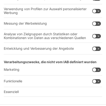
Dienstleistungen
Unternehmen
Follow us
Über uns
Standorte weltweit
Produktionsstandorte
A
BIT O
F
YOUR LIFE.
+43 (7224) 65 555-0
© 2026 BITO-Lagertechnik Bittmann GmbH
Design & Realisation
+ | LOUIS
INTERNET