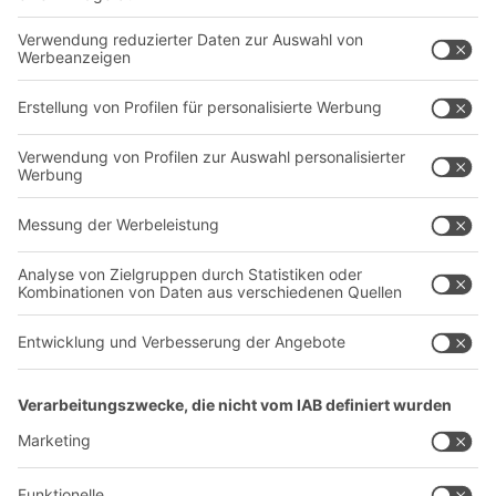
Intralogistiklösungen
Kontaktformular
Behältersysteme
Regalsysteme
Transportsysteme
Dienstleistungen
Unternehmen
Follow us
Über uns
Standorte weltweit
Produktionsstandorte
A
BIT O
F
YOUR LIFE.