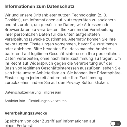
Jetzt beim BITO Newsletter
anmelden:
Lager- & Logistiknews
Exklusive Rabatte
Neuheiten
Newsletter abonnieren
Lösungen
Beratung & Service