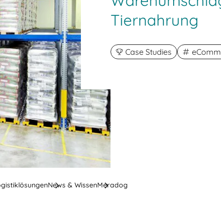
Warenumschlag
Tiernahrung
Case Studies
eComme
ogistiklösungen
News & Wissen
Meradog