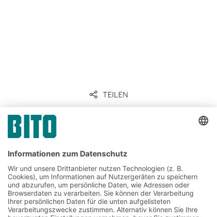
https://www.blauer-engel.de/de/blauer-
engel/unser-zeichen-fuer-die-umwelt
https://www.blauer-
engel.de/de/produkte/bito-lagertechnik-
mehrweg-transportbehaelter-mb-eco
https://www.blauer-
engel.de/de/zertifizierung/vergabekriterien#UZ27-
TEILEN
2011
Unternehmenskommunikation
& Presse
Jetzt beim BITO Newsletter