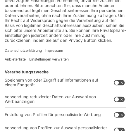
anmelden:
Lager- & Logistiknews
Exklusive Rabatte
Neuheiten
Newsletter abonnieren
Lösungen
Beratung & Service
Intralogistiklösungen
Kontaktformular
Behältersysteme
Regalsysteme
Transportsysteme
Dienstleistungen
Unternehmen
Follow us