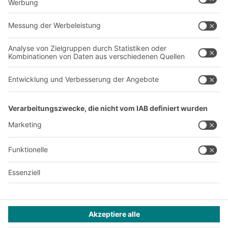
Über uns
Standorte weltweit
Produktionsstandorte
A
BIT O
F
YOUR LIFE.
+43 (7224) 65 555-0
© 2026 BITO-Lagertechnik Bittmann GmbH
Design & Realisation
+ | LOUIS
INTERNET
Dieses Angebot ist für Industrie, Handwerk, Handel und die
freien Berufe zur Verwendung in der selbstständigen,