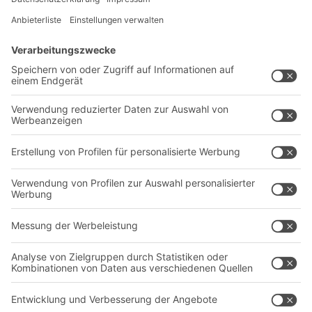
Lösungen
Beratung & Service
Intralogistiklösungen
Kontaktformular
Behältersysteme
Regalsysteme
Transportsysteme
Dienstleistungen
Unternehmen
Follow us
Über uns
Standorte weltweit
Produktionsstandorte
A
BIT O
F