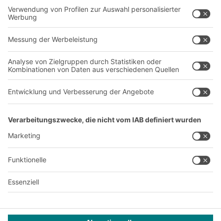
Unternehmen
Follow us
Über uns
Standorte weltweit
Produktionsstandorte
A
BIT O
F
YOUR LIFE.
+43 (7224) 65 555-0
© 2026 BITO-Lagertechnik Bittmann GmbH
Design & Realisation
+ | LOUIS
INTERNET
Dieses Angebot ist für Industrie, Handwerk, Handel und die