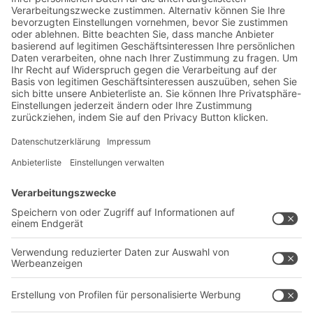
Jetzt beim BITO Newsletter
anmelden:
Lager- & Logistiknews
Exklusive Rabatte
Neuheiten
Newsletter abonnieren
Lösungen
Beratung & Service
Intralogistiklösungen
Kontaktformular
Behältersysteme
Regalsysteme
Transportsysteme
Dienstleistungen