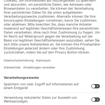
Jetzt beim BITO Newsletter
anmelden:
Lager- & Logistiknews
Exklusive Rabatte
Neuheiten
Newsletter abonnieren
Lösungen
Beratung & Service
Intralogistiklösungen
Kontaktformular
Behältersysteme
Regalsysteme