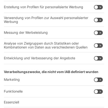
Transportsysteme
Dienstleistungen
Unternehmen
Follow us
Über uns
Standorte weltweit
Produktionsstandorte
A
BIT O
F
YOUR LIFE.
+43 (7224) 65 555-0
© 2026 BITO-Lagertechnik Bittmann GmbH