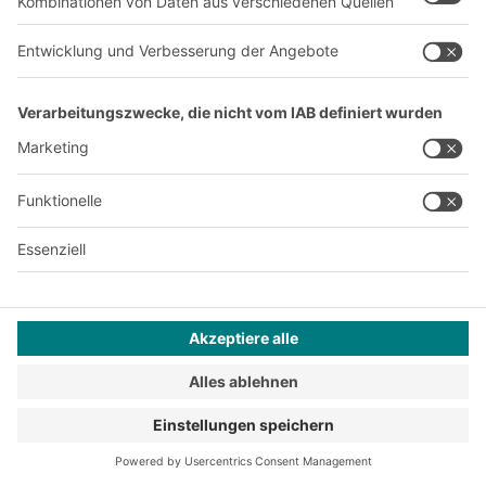
Produktionsstandorte
A
BIT O
F
YOUR LIFE.
+43 (7224) 65 555-0
© 2026 BITO-Lagertechnik Bittmann GmbH
Design & Realisation
+ | LOUIS
INTERNET
Dieses Angebot ist für Industrie, Handwerk, Handel und die
freien Berufe zur Verwendung in der selbstständigen,
beruflichen oder gewerblichen Tätigkeit bestimmt.
Montagebedingungen
Impressum
Datenschutz
AGB
Privatsphäre-Einstellungen