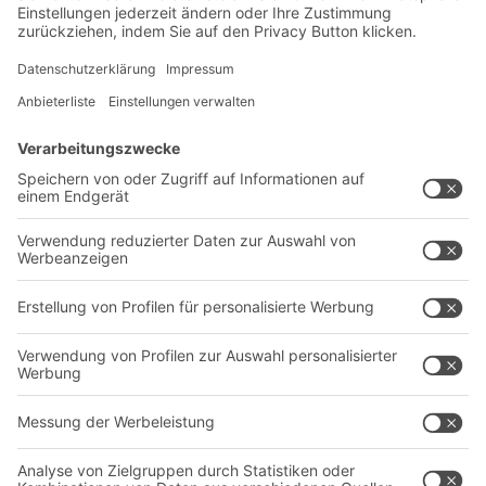
Exklusive Rabatte
Neuheiten
Newsletter abonnieren
Lösungen
Beratung & Service
Intralogistiklösungen
Kontaktformular
Behältersysteme
Regalsysteme
Transportsysteme
Dienstleistungen
Unternehmen
Follow us
Über uns
Standorte weltweit