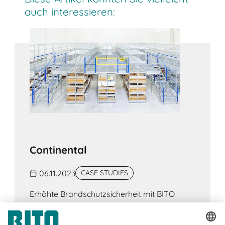
mit gesichertem Nachschub und direktem Zugriff
auch interessieren:
an der Regalfront. Die Trennung von Ein- und
Auslagerungsseite sorgt für geordnete
Lagerprozesse und sortenreine Lagerung.
Continental
06.11.2023
CASE STUDIES
Erhöhte Brandschutzsicherheit mit BITO
GRID Brandschutzböden