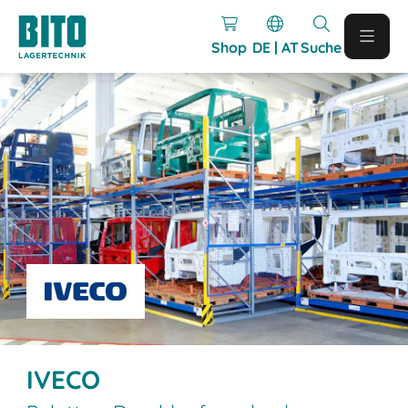
Shop
DE | AT
Suche
IVECO