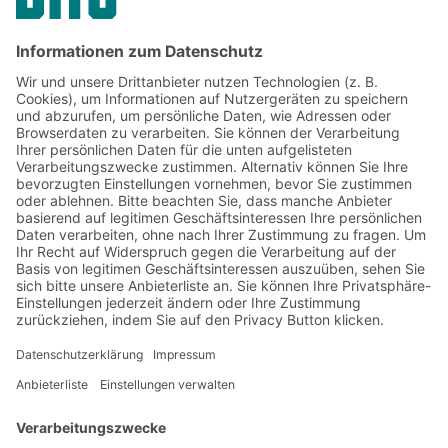
Jetzt beim BITO Newsletter
anmelden:
Lager- & Logistiknews
Exklusive Rabatte
Neuheiten
Newsletter abonnieren
Lösungen
Beratung & Service