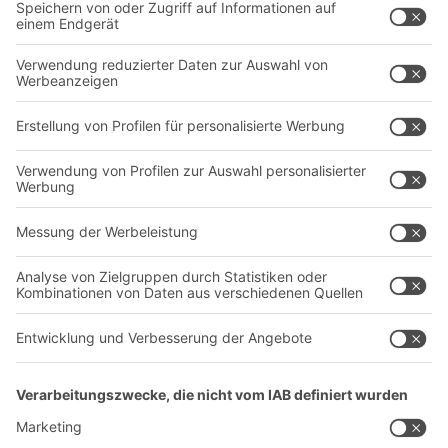
Intralogistiklösungen
Kontaktformular
Behältersysteme
Regalsysteme
Transportsysteme
Dienstleistungen
Unternehmen
Follow us
Über uns
Standorte weltweit
Produktionsstandorte
A
BIT O
F
YOUR LIFE.