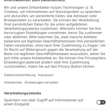
Jetzt beim BITO Newsletter
anmelden:
Lager- & Logistiknews
Exklusive Rabatte
Neuheiten
Newsletter abonnieren
Lösungen
Beratung & Service
Intralogistiklösungen
Kontaktformular