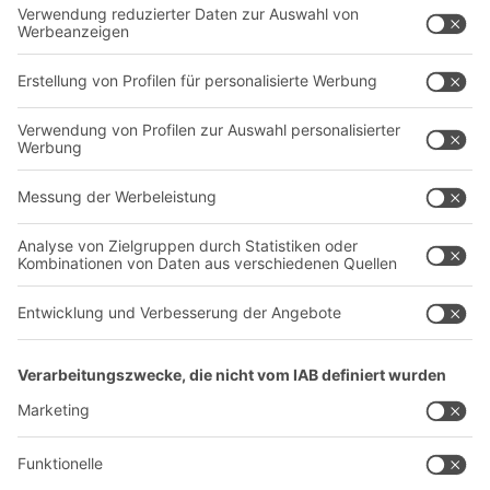
Behältersysteme
Regalsysteme
Transportsysteme
Dienstleistungen
Unternehmen
Follow us
Über uns
Standorte weltweit
Produktionsstandorte
A
BIT O
F
YOUR LIFE.