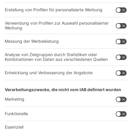
Transportsysteme
Dienstleistungen
Unternehmen
Follow us
Über uns
Standorte weltweit
Produktionsstandorte
A
BIT O
F
YOUR LIFE.
+43 (7224) 65 555-0
© 2026 BITO-Lagertechnik Bittmann GmbH