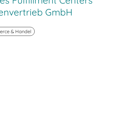
es Fulfillment Centers
renvertrieb GmbH
rce & Handel