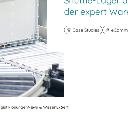
Shuttle-Lager d
der expert Wa
Case Studies
eComme
ogistiklösungen
News & Wissen
Expert