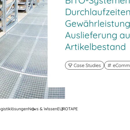
BITO-Systemen 
Durchlaufzeiten
Gewährleistung
Auslieferung a
Artikelbestand
Case Studies
eComme
ogistiklösungen
News & Wissen
EUROTAPE