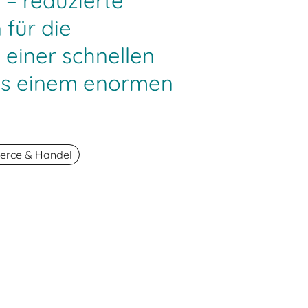
– reduzierte
 für die
 einer schnellen
us einem enormen
rce & Handel