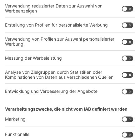
Behältersysteme
Regalsysteme
Transportsysteme
Dienstleistungen
Unternehmen
Follow us
Über uns
Standorte weltweit
Produktionsstandorte
A
BIT O
F
YOUR LIFE.