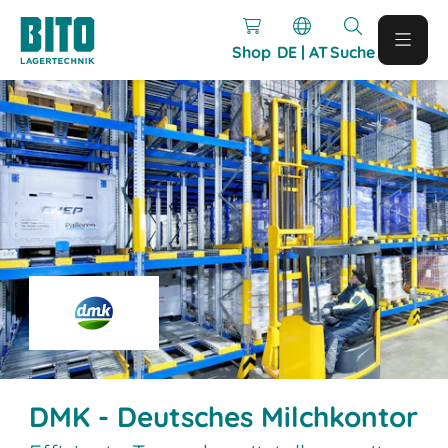
Shop
DE | AT
Suche
DMK - Deutsches Milchkontor