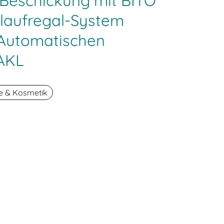
 Beschickung mit BITO
laufregal-System
Automatischen
 AKL
e & Kosmetik