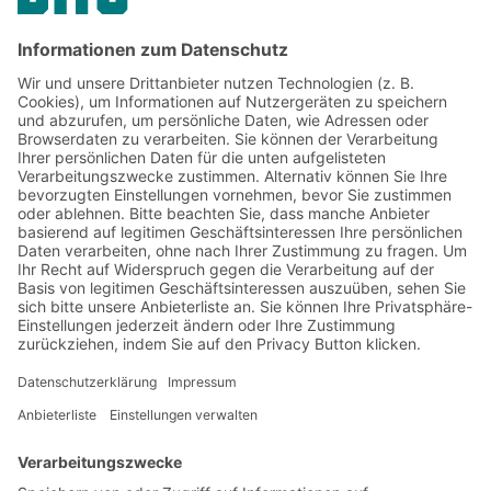
Unternehmenskommunikation
& Presse
Jetzt beim BITO Newsletter
anmelden:
Lager- & Logistiknews
Exklusive Rabatte
Neuheiten
Newsletter abonnieren
Lösungen
Beratung & Service