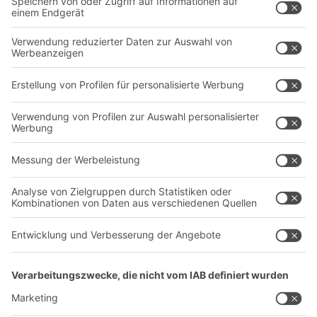
Intralogistiklösungen
Kontaktformular
Behältersysteme
Regalsysteme
Transportsysteme
Dienstleistungen
Unternehmen
Follow us
Über uns
Standorte weltweit
Produktionsstandorte
A
BIT O
F
YOUR LIFE.