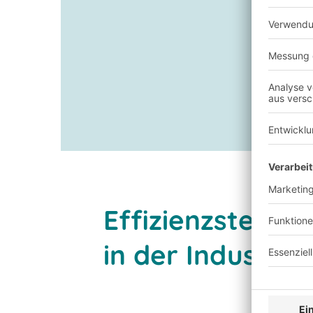
Nahtlose Integration
Höhere Sicherheit
24/7-Betrieb
Effizienzsteige
in der Industrie