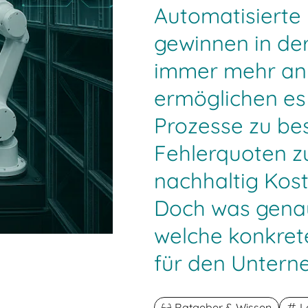
Automatisierte
gewinnen in de
immer mehr an 
ermöglichen e
Prozesse zu be
Fehlerquoten z
nachhaltig Kost
Doch was genau
welche konkrete
für den Untern
Ratgeber & Wissen
L