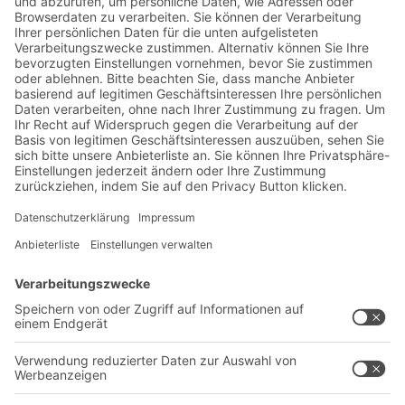
Jetzt beim BITO Newsletter
anmelden:
Lager- & Logistiknews
Exklusive Rabatte
Neuheiten
Newsletter abonnieren
Lösungen
Beratung & Service
Intralogistiklösungen
Kontaktformular
Behältersysteme
Regalsysteme