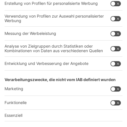
Transportsysteme
Dienstleistungen
Unternehmen
Follow us
Über uns
Standorte weltweit
Produktionsstandorte
A
BIT O
F
YOUR LIFE.
+43 (7224) 65 555-0
© 2026 BITO-Lagertechnik Bittmann GmbH
Design & Realisation
+ | LOUIS
INTERNET