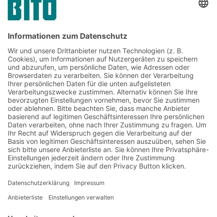
Unternehmenskommunikation
& Presse
Jetzt beim BITO Newsletter
anmelden:
Lager- & Logistiknews
Exklusive Rabatte
Neuheiten
Newsletter abonnieren