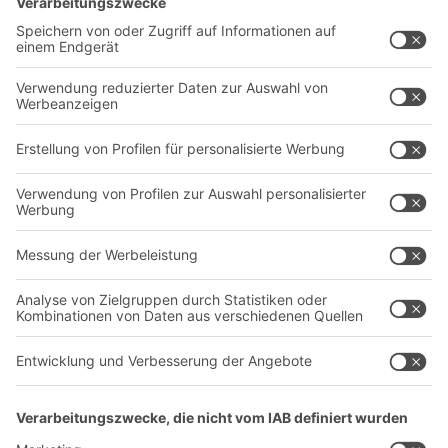
Lösungen
Beratung & Service
Intralogistiklösungen
Kontaktformular
Behältersysteme
Regalsysteme
Transportsysteme
Dienstleistungen
Unternehmen
Follow us
Über uns
Standorte weltweit
Produktionsstandorte
A
BIT O
F
YOUR LIFE.