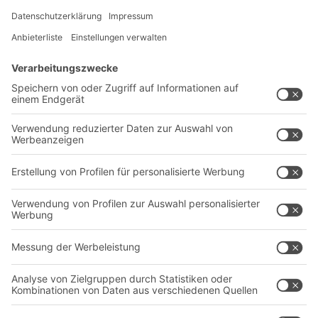
Newsletter abonnieren
Lösungen
Beratung & Service
Intralogistiklösungen
Kontaktformular
Behältersysteme
Regalsysteme
Transportsysteme
Dienstleistungen
Unternehmen
Follow us
Über uns
Standorte weltweit
Produktionsstandorte