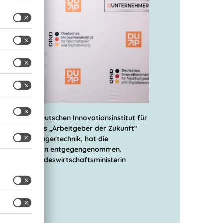
rde vom Deutschen Innovationsinstitut für
) mit dem Preis „Arbeitgeber der Zukunft“
eiter BITO-Lagertechnik, hat die
n Frankfurt/Main entgegengenommen.
ehemaligen Bundeswirtschaftsministerin