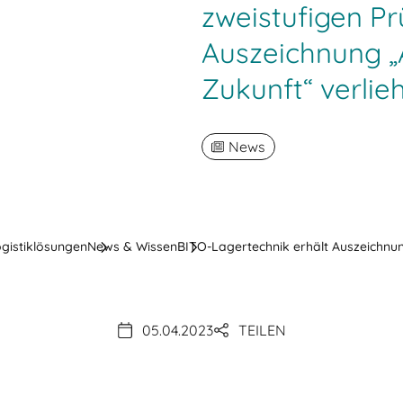
zweistufigen P
Auszeichnung „
Zukunft“ verlie
News
ogistiklösungen
News & Wissen
BITO-Lagertechnik erhält Auszeichnun
05.04.2023
TEILEN