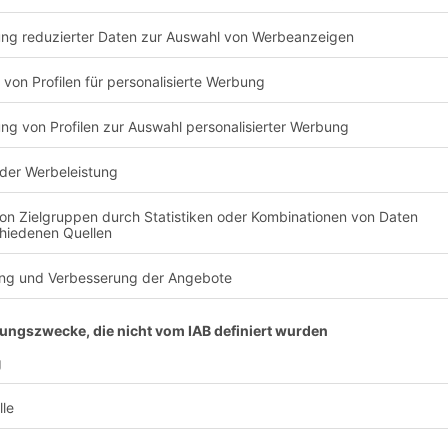
Die BITO-Lagertechnik Bittmann GmbH wu
Nachhaltigkeit und Digitalisierung (DIND
ausgezeichnet. Raphael Müller, Personall
Auszeichnung auf der Preisverleihung i
Unterstützt wird die Initiative von der 
Brigitte Zypries.