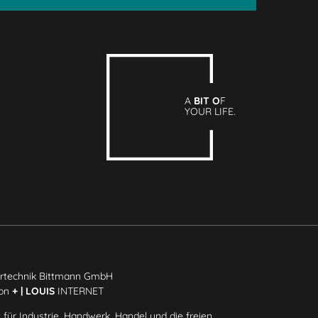
A
BIT O
F
YOUR LIFE.
rtechnik Bittmann GmbH
ion
+ | LOUIS
INTERNET
 für Industrie, Handwerk, Handel und die freien