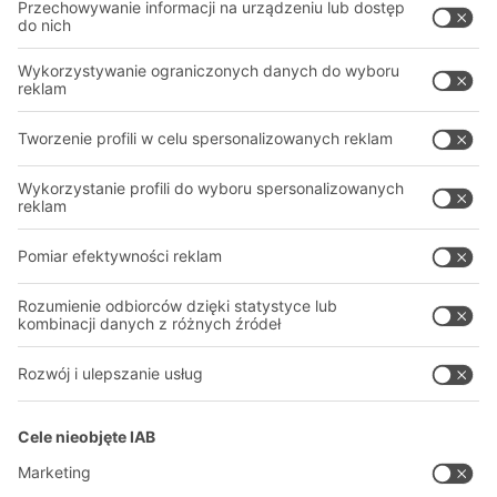
Rozwiązania intralogistyczne
PROFESJONALNY MAGAZYN
Systemy pojemników
SYSTEMY MAGAZYNOWE
Systemy regałów
Pliki do pobrania
Systemy transportowe
Formularz kontaktowy
Nasze usługi
Firma
Śledź nas
O firmie
Nasza globalna sieć
Nasze zakłady
A
BIT O
F
YOUR LIFE.