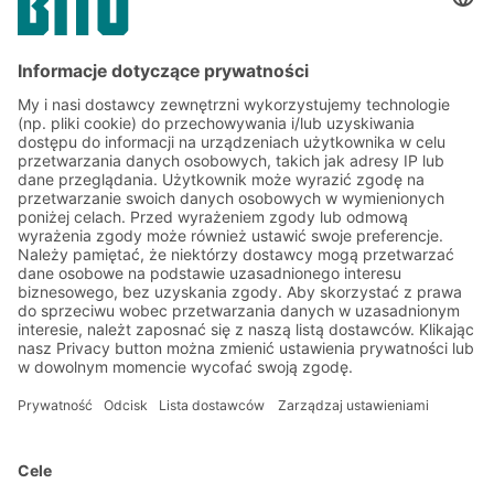
UDOSTĘPNIJ
Zapisz się do newslettera
BITO już teraz:
Aktualności magazynowe i
logistyczne
Ekskluzywne rabaty
Innowacje
Zapisz się do newslettera
Rozwiązania
Porady i usługi