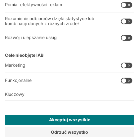
Nasza globalna sieć
Nasze zakłady
A
BIT O
F
YOUR LIFE.
+48 22 666 22 20
© 2026 BITO-Lagertechnik Bittmann GmbH
Projektowanie i realizacja
+ | LOUIS
INTERNET
Ta oferta jest przeznaczona dla przemysłu, rzemiosła, handlu i
zawodów do użytku w niezależnej, profesjonalnej lub
komercyjnej działalności.
Ogólne Warunki Handlowe BITO Polska Sp. z o.o.