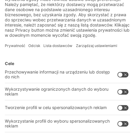
logistyczne
Ekskluzywne rabaty
Innowacje
Zapisz się do newslettera
Rozwiązania
Porady i usługi
Rozwiązania intralogistyczne
PROFESJONALNY MAGAZYN
Systemy pojemników
SYSTEMY MAGAZYNOWE
Systemy regałów
Pliki do pobrania
Systemy transportowe
Formularz kontaktowy
Nasze usługi
Firma
Śledź nas
O firmie