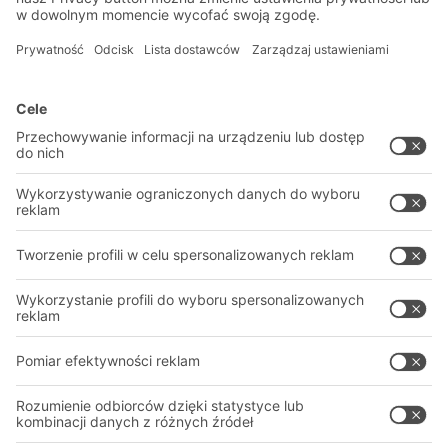
Zapisz się do newslettera
Rozwiązania
Porady i usługi
Rozwiązania intralogistyczne
PROFESJONALNY MAGAZYN
Systemy pojemników
SYSTEMY MAGAZYNOWE
Systemy regałów
Pliki do pobrania
Systemy transportowe
Formularz kontaktowy
Nasze usługi
Firma
Śledź nas
O firmie
Nasza globalna sieć
Nasze zakłady